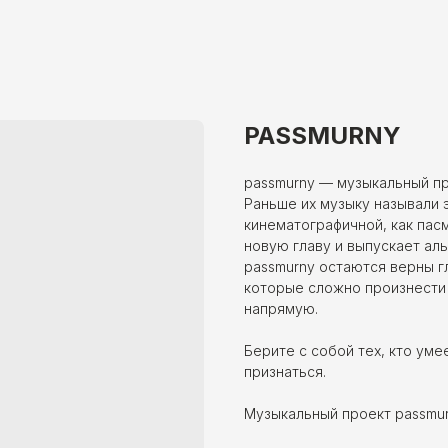
PASSMURNY
passmurny — музыкальный пр
Раньше их музыку называли 
кинематографичной, как пас
новую главу и выпускает ал
passmurny остаются верны г
которые сложно произнести 
напрямую.
Берите с собой тех, кто умее
признаться.
Музыкальный проект passmur